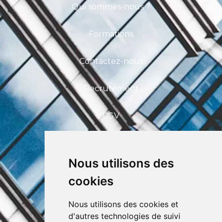
Qui sommes-nous ?
Formations
Contactez-nous
Recrutement
CGV
FAQ
Nous utilisons des
CEFIM ASBL
cookies
Avenue Pasteur 6, 1300 Wavre
+32 (0) 10 39 53 30
info@cefim.be
Nous utilisons des cookies et
BCE 0562.870.808
d'autres technologies de suivi