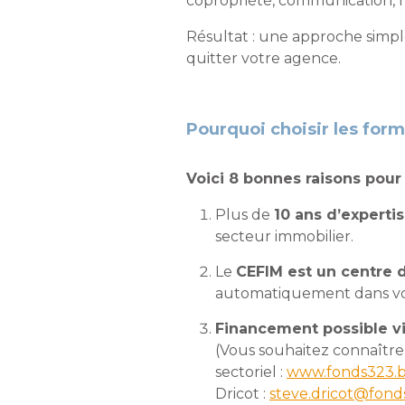
copropriété, communication, 
Résultat : une approche simple
quitter votre agence.
Pourquoi choisir les for
Voici 8 bonnes raisons pour
Plus de
10 ans d’experti
secteur immobilier.
Le
CEFIM est un centre d
automatiquement dans vos 
Financement possible vi
(Vous souhaitez connaître
sectoriel :
www.fonds323.b
Dricot :
steve.dricot@fond