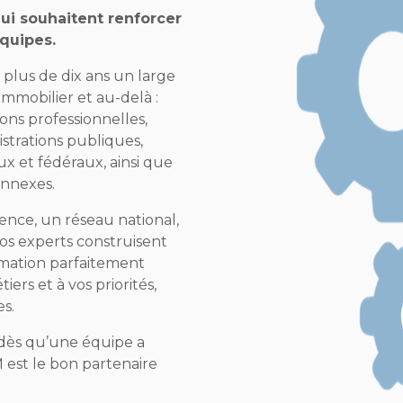
qui souhaitent renforcer
quipes.
lus de dix ans un large
immobilier et au-delà :
ons professionnelles,
istrations publiques,
x et fédéraux, ainsi que
onnexes.
nce, un réseau national,
nos experts construisent
rmation parfaitement
iers et à vos priorités,
es.
 dès qu’une équipe a
 est le bon partenaire