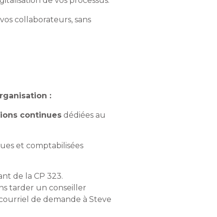
alisation de vos processus.
vos collaborateurs, sans
rganisation :
tions continues
dédiées au
nues et comptabilisées
nt de la CP 323.
s tarder un conseiller
courriel de demande à Steve