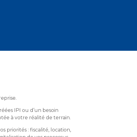
eprise.
réées IPI ou d’un besoin
ée à votre réalité de terrain.
iorités : fiscalité, location,