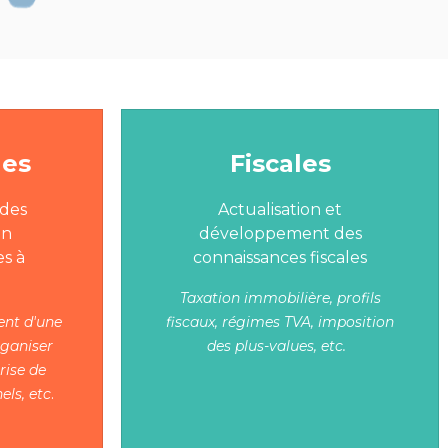
les
Fiscales
des
Actualisation et
en
développement des
s à
connaissances fiscales
Taxation immobilière, profils
nt d'une
fiscaux, régimes TVA, imposition
rganiser
des plus-values, etc.
rise de
.
els, etc