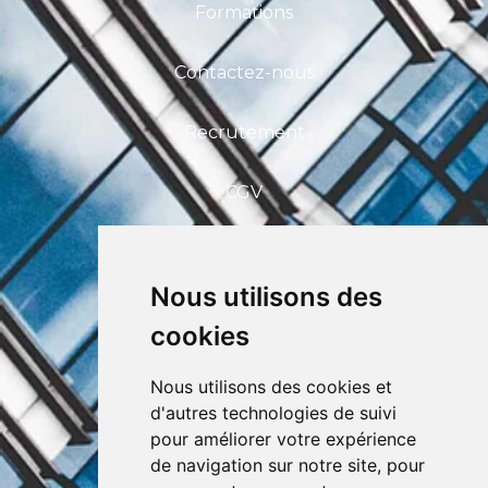
Formations
Contactez-nous
Recrutement
CGV
FAQ
Nous utilisons des
CEFIM ASBL
cookies
Avenue Pasteur 6, 1300 Wavre
+32 (0) 10 39 53 30
info@cefim.be
Nous utilisons des cookies et
BCE 0562.870.808
d'autres technologies de suivi
pour améliorer votre expérience
de navigation sur notre site, pour