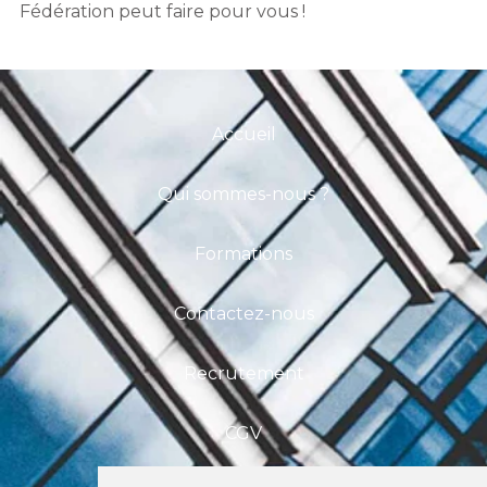
Fédération peut faire pour vous !
Accueil
Qui sommes-nous ?
Formations
Contactez-nous
Recrutement
CGV