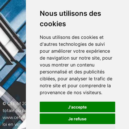
FAQ
Nous utilisons des
CEFIM ASBL
cookies
Avenue Pasteur 6, 1300 Wavre
+32 (0) 10 39 53 30
info@cefim.be
Nous utilisons des cookies et
BCE 0562.870.808
d'autres technologies de suivi
pour améliorer votre expérience
de navigation sur notre site, pour
vous montrer un contenu
personnalisé et des publicités
ciblées, pour analyser le trafic de
notre site et pour comprendre la
provenance de nos visiteurs.
© CEFIM 2013-2026 - Toute utilisation et/ou reproduction
J'accepte
totale ou partielle du contenu du site Internet
www.cefim.immo sera considérée comme une violation de la
Je refuse
loi en vigueur et donnera systématiquement lieu à des