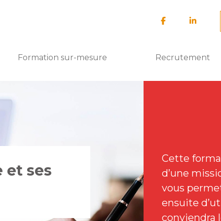
Formation sur-mesure
Recrutement
Cette forma
 et ses
d’une missio
vous permet
ensuite d’uti
conviendra l