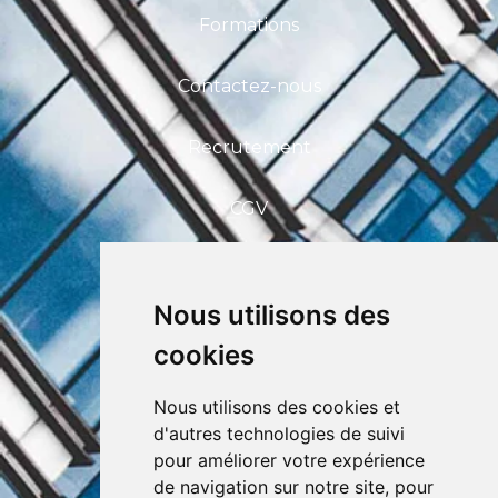
Formations
Contactez-nous
Recrutement
CGV
FAQ
Nous utilisons des
CEFIM ASBL
cookies
Avenue Pasteur 6, 1300 Wavre
+32 (0) 10 39 53 30
info@cefim.be
Nous utilisons des cookies et
BCE 0562.870.808
d'autres technologies de suivi
pour améliorer votre expérience
de navigation sur notre site, pour