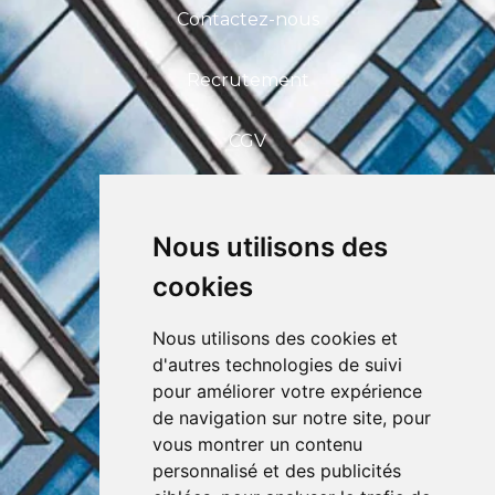
Contactez-nous
Recrutement
CGV
FAQ
Nous utilisons des
CEFIM ASBL
cookies
Avenue Pasteur 6, 1300 Wavre
+32 (0) 10 39 53 30
info@cefim.be
Nous utilisons des cookies et
BCE 0562.870.808
d'autres technologies de suivi
pour améliorer votre expérience
de navigation sur notre site, pour
vous montrer un contenu
personnalisé et des publicités