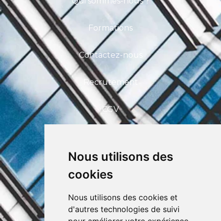
Qui sommes-nous ?
Formations
Contactez-nous
Recrutement
CGV
FAQ
Nous utilisons des
CEFIM ASBL
cookies
Avenue Pasteur 6, 1300 Wavre
+32 (0) 10 39 53 30
info@cefim.be
Nous utilisons des cookies et
BCE 0562.870.808
d'autres technologies de suivi