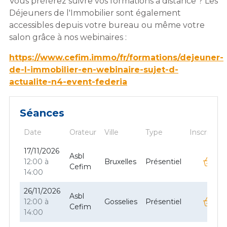
Vous préférez suivre vos formations à distance ? Les
Déjeuners de l'Immobilier sont également
accessibles depuis votre bureau ou même votre
salon grâce à nos webinaires :
https://www.cefim.immo/fr/formations/dejeuner-
de-l-immobilier-en-webinaire-sujet-d-
actualite-n4-event-federia
Séances
Date
Orateur
Ville
Type
Inscription
17/11/2026
Asbl
12:00 à
Bruxelles
Présentiel
Cefim
14:00
26/11/2026
Asbl
12:00 à
Gosselies
Présentiel
Cefim
14:00