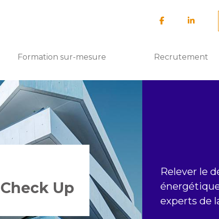
Formation sur-mesure
Recrutement
Relever le dé
 Check Up
énergétiqu
experts de l