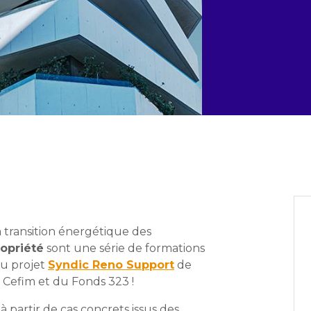
la transition énergétique des
ropriété
sont une série de formations
 du projet
Syndic Reno Support
de
u Cefim et du Fonds 323 !
à partir de cas concrets issus des