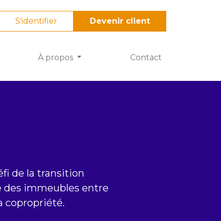
S'identifier
Devenir client
À propos
Contact
fi de la transition
e des immeubles entre
a copropriété.