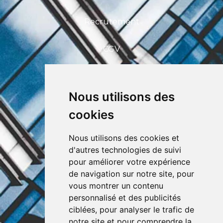
Recrutement
CGV
FAQ
Nous utilisons des
CEFIM ASBL
cookies
Avenue Pasteur 6, 1300 Wavre
+32 (0) 10 39 53 30
info@cefim.be
Nous utilisons des cookies et
BCE 0562.870.808
d'autres technologies de suivi
pour améliorer votre expérience
de navigation sur notre site, pour
vous montrer un contenu
personnalisé et des publicités
ciblées, pour analyser le trafic de
notre site et pour comprendre la