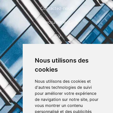
Contactez-nous
Recrutement
CGV
FAQ
Nous utilisons des
CEFIM ASBL
cookies
Avenue Pasteur 6, 1300 Wavre
+32 (0) 10 39 53 30
info@cefim.be
Nous utilisons des cookies et
BCE 0562.870.808
d'autres technologies de suivi
pour améliorer votre expérience
de navigation sur notre site, pour
vous montrer un contenu
personnalisé et des publicités